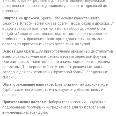
У нас есть все ингредиенты для приготовления вкуснейших
алкогольных напитков в домашних условиях: от дрожжей до
эссенций!
Спиртовые дрожжи.
Брага – это основа качественного
самогона. Классический состав браги – вода, сахар и дрожжи. С
водой и сахаром всё понятно, а вот к выбору дрожжей стоит
подойти более ответственно, ведь от них зависит скорость и
стабильность брожения. Некоторые дрожжевые штаммы
позволяют приготовить брагу всего лишь за сутки!
Основа для браги.
Для приготовления ароматных дистиллятов
вместо сахара лучше всего использовать зерно или фрукты.
Они раскрывают напиток совсем иначе, наделяя его глубоким
ароматом. Для зерновых браг у нас есть различные виды
солода, а для приготовления фруктовой браги – бродильные
смеси.
Облагораживание напитков.
Для придания виски, коньяку и
бурбону элитного аромата используются дубовые чипсы и
палочки.
Приготовление настоек.
Наборы трав и специй – идеально
подобранные пропорции ингредиентов для приготовления
вкуснейших настоек дома.