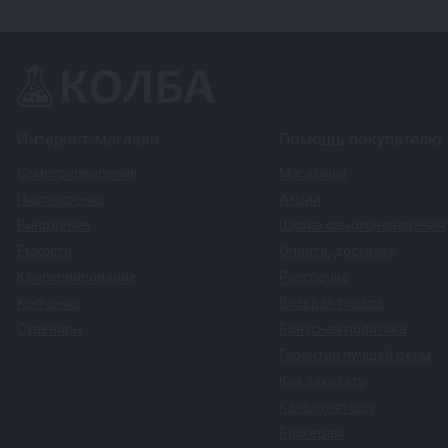
Интернет-магазин
Помощь покупателю
Самогоноварение
Магазины
Пивоварение
Акции
Виноделие
Школа самогоноварения
Емкости
Оплата
,
доставка
Консервирование
Рассрочка
Копчение
Возврат товара
Сувениры
Бонусная политика
Гарантия лучшей цены
Как заказать
Калькуляторы
Блогерам