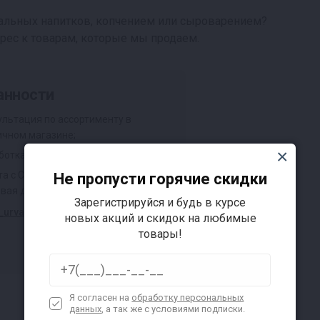
альных напитков, копчением или сыроварением?
рес к товарам, которые мы продаем.
анности
ультация по ассортименту в
ичном магазине;
ботка входящих звонков;
а с СРМ системой (обучим),
Не пропусти горячие скидки
овая дисциплина.
Зарегистрируйся и будь в курсе
_urvanceva@bk.ru
новых акций и скидок на любимые
товары!
Я согласен на
обработку персональных
данных
, а так же с условиями подписки.