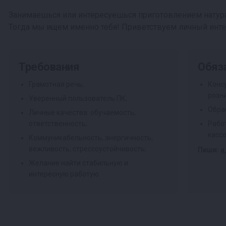
Занимаешься или интересуешься приготовлением натур
Тогда мы ищем именно тебя! Приветствуем личный инте
Требования
Обяз
Грамотная речь;
Конс
розн
Уверенный пользователь ПК;
Обра
Личные качества: обучаемость,
ответственность;
Работ
касс
Коммуникабельность, энергичность,
вежливость, стрессоустойчивость;
Пиши:
a
Желание найти стабильную и
интересную работую.