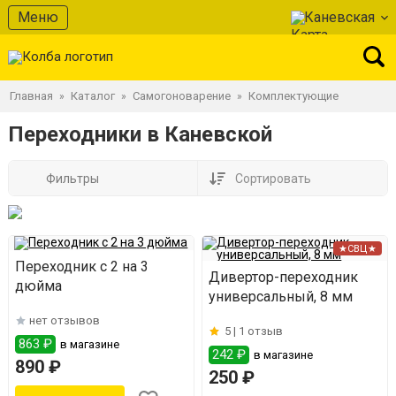
Меню
Каневская
Главная
Каталог
Самогоноварение
Комплектующие
»
»
»
Переходники в Каневской
Фильтры
Сортировать
★СВЦ★
Переходник с 2 на 3
Дивертор-переходник
дюйма
универсальный, 8 мм
нет отзывов
5 |
1 отзыв
863 ₽
в магазине
242 ₽
в магазине
890 ₽
250 ₽