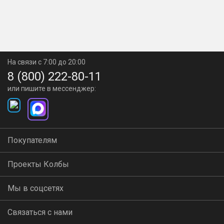
На связи с 7:00 до 20:00
8 (800) 222-80-11
или пишите в мессенджер:
Покупателям
Проекты Колбы
Мы в соцсетях
Связаться с нами