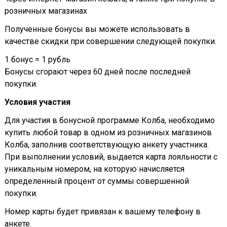
розничных магазинах
Полученные бонусы вы можете использовать в
качестве скидки при совершении следующей покупки.
1 бонус = 1 рубль
Бонусы сгорают через 60 дней после последней
покупки.
Условия участия
Для участия в бонусной программе Колба, необходимо
купить любой товар в одном из розничных магазинов
Колба, заполнив соответствующую анкету участника.
При выполнении условий, выдается карта лояльности с
уникальным номером, на которую начисляется
определенный процент от суммы совершенной
покупки.
Номер карты будет привязан к вашему телефону в
анкете.