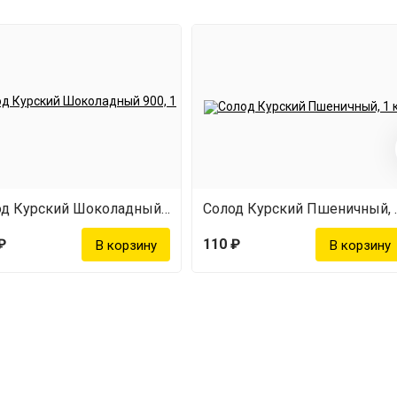
Солод Курский Шоколадный 900, 1 кг
Солод Ку
₽
110 ₽