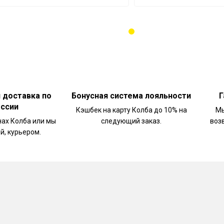
и доставка по
Бонусная система лояльности
Г
оссии
Кэшбек на карту Колба до 10% на
Мы
нах Колба или мы
следующий заказ.
воз
й, курьером.