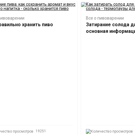
пивоварении
Все о пивоварении
равильно хранить пиво
Затирание солода дл
основная информац
19251