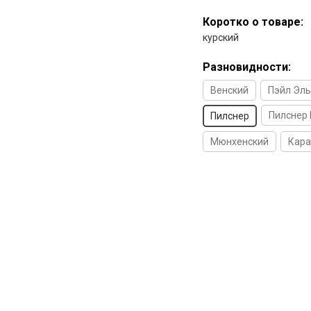
Коротко о товаре:
курский
Разновидности:
Венский
Пэйл Эль
Пилснер
Пилснер
Мюнхенский
Кара