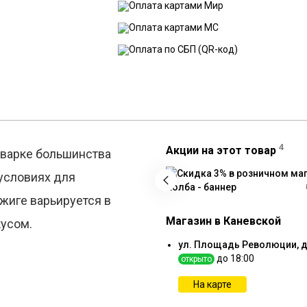
4
Акции на этот товар
 варке большинства
 условиях для
жиге варьируется в
Магазин в Каневской
кусом.
ул. Площадь Революции, д
до 18:00
открыто
На карте