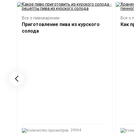
Все о пивоварении
Все о 
Приготовление пива из курского
Как п
солода
29504