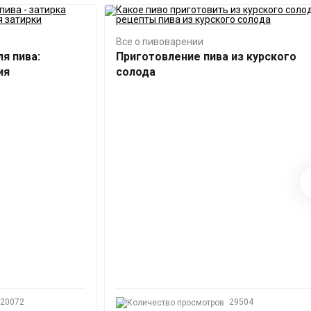
Все о пивоварении
я пива:
Приготовление пива из курского
ия
солода
20072
29504